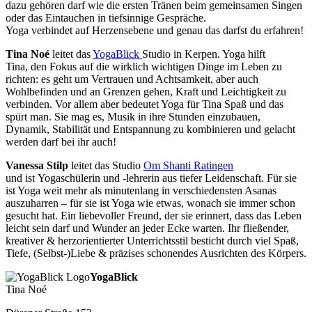
dazu gehören darf wie die ersten Tränen beim gemeinsamen Singen
oder das Eintauchen in tiefsinnige Gespräche.
Yoga verbindet auf Herzensebene und genau das darfst du erfahren!
Tina Noé
leitet das
YogaBlick
Studio in Kerpen. Yoga hilft
Tina, den Fokus auf die wirklich wichtigen Dinge im Leben zu
richten: es geht um Vertrauen und Achtsamkeit, aber auch
Wohlbefinden und an Grenzen gehen, Kraft und Leichtigkeit zu
verbinden. Vor allem aber bedeutet Yoga für Tina Spaß und das
spürt man. Sie mag es, Musik in ihre Stunden einzubauen,
Dynamik, Stabilität und Entspannung zu kombinieren und gelacht
werden darf bei ihr auch!
Vanessa
Stilp
leitet das Studio
Om Shanti Ratingen
und ist Yogaschülerin und -lehrerin aus tiefer Leidenschaft. Für sie
ist Yoga weit mehr als minutenlang in verschiedensten Asanas
auszuharren – für sie ist Yoga wie etwas, wonach sie immer schon
gesucht hat. Ein liebevoller Freund, der sie erinnert, dass das Leben
leicht sein darf und Wunder an jeder Ecke warten. Ihr fließender,
kreativer & herzorientierter Unterrichtsstil besticht durch viel Spaß,
Tiefe, (Selbst-)Liebe & präzises schonendes Ausrichten des Körpers.
YogaBlick
Tina Noé