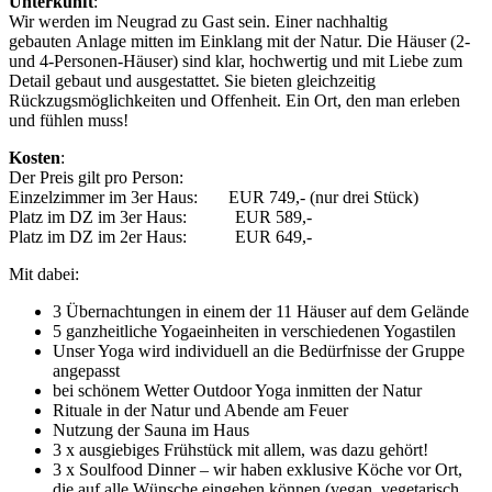
Unterkunft
:
Wir werden im Neugrad zu Gast sein. Einer nachhaltig
gebauten Anlage mitten im Einklang mit der Natur. Die Häuser (2-
und 4-Personen-Häuser) sind klar, hochwertig und mit Liebe zum
Detail gebaut und ausgestattet. Sie bieten gleichzeitig
Rückzugsmöglichkeiten und Offenheit. Ein Ort, den man erleben
und fühlen muss!
Kosten
:
Der Preis gilt pro Person:
Einzelzimmer im 3er Haus: EUR 749,- (nur drei Stück)
Platz im DZ im 3er Haus: EUR 589,-
Platz im DZ im 2er Haus: EUR 649,-
Mit dabei:
3 Übernachtungen in einem der 11 Häuser auf dem Gelände
5 ganzheitliche Yogaeinheiten in verschiedenen Yogastilen
Unser Yoga wird individuell an die Bedürfnisse der Gruppe
angepasst
bei schönem Wetter Outdoor Yoga inmitten der Natur
Rituale in der Natur und Abende am Feuer
Nutzung der Sauna im Haus
3 x ausgiebiges Frühstück mit allem, was dazu gehört!
3 x Soulfood Dinner – wir haben exklusive Köche vor Ort,
die auf alle Wünsche eingehen können (vegan, vegetarisch